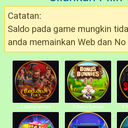
Catatan:
Saldo pada game mungkin tida
anda memainkan Web dan No L
1. Barbarian Fury
2. Bonus Bunnies
3. 