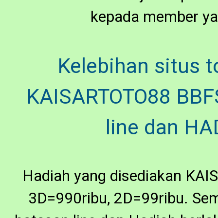
kepada member yan
Kelebihan situs t
KAISARTOTO88 BBFS 
line dan H
Hadiah yang disediakan KAI
3D=990ribu, 2D=99ribu. Semu