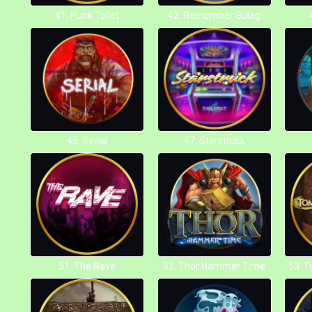
41. Punk Toilet
42. Remember Gulag
46. Serial
47. Starstruck
51. The Rave
52. Thor Hammer Time
53. 