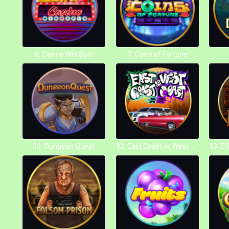
6. Casino Win Spin
7. Coins of Fortune
11. Dungeon Quest
12. East Coast vs West Coast