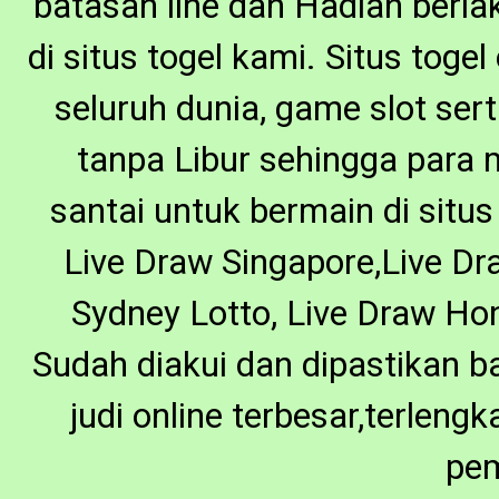
batasan line dan Hadiah berl
di situs togel kami. Situs toge
seluruh dunia, game slot ser
tanpa Libur sehingga para
santai untuk bermain di situ
Live Draw Singapore,Live Dr
Sydney Lotto, Live Draw Ho
Sudah diakui dan dipastikan
judi online terbesar,terlen
pe