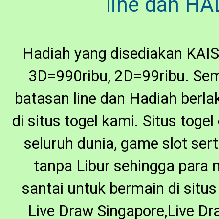
line dan H
Hadiah yang disediakan KAI
3D=990ribu, 2D=99ribu. Semu
batasan line dan Hadiah berl
di situs togel kami. Situs toge
seluruh dunia, game slot ser
tanpa Libur sehingga para
santai untuk bermain di situ
Live Draw Singapore,Live Dr