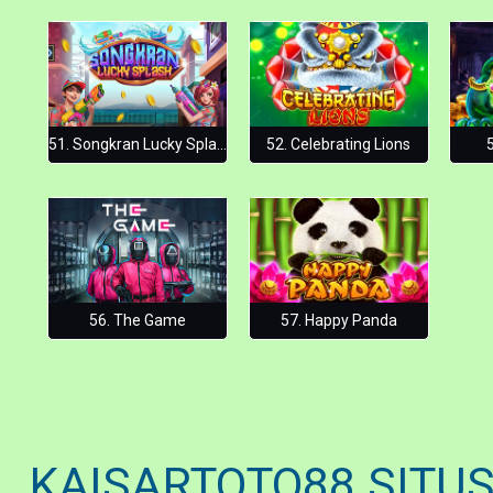
51. Songkran Lucky Splash
52. Celebrating Lions
56. The Game
57. Happy Panda
KAISARTOTO88 SITUS