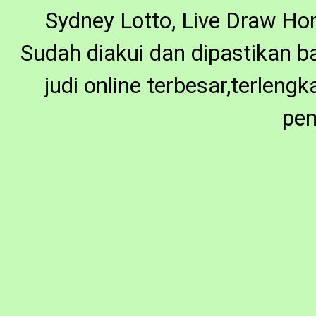
Sydney Lotto, Live Draw Ho
Sudah diakui dan dipastikan
judi online terbesar,terlen
pe