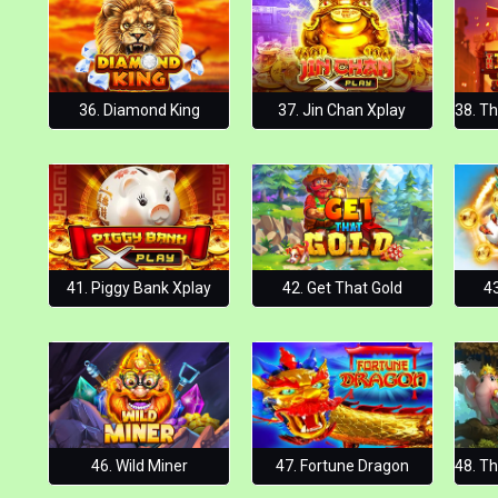
36. Diamond King
37. Jin Chan Xplay
41. Piggy Bank Xplay
42. Get That Gold
43
46. Wild Miner
47. Fortune Dragon