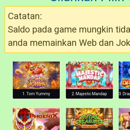
Catatan:
Saldo pada game mungkin tida
anda memainkan Web dan Jok
1. Tom Yummy
2. Majestic Mandap