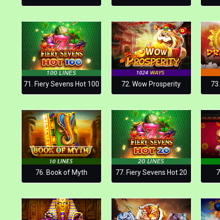
71. Fiery Sevens Hot 100
72. Wow Prosperity
73
76. Book of Myth
77. Fiery Sevens Hot 20
7