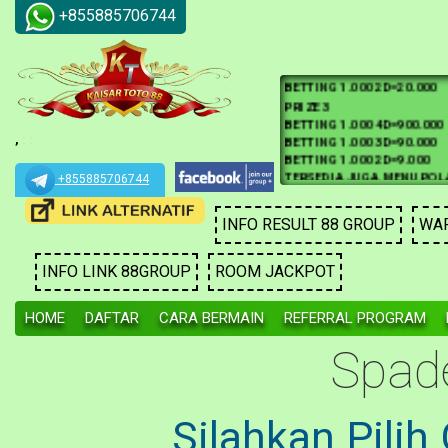
BETTING 1.000 4D=2.000.0
+855885706744
BETTING 1.000 3D=200.000
BETTING 1.000 2D=20.000
PRIZE 3
BETTING 1.000 4D=900.000
BETTING 1.000 3D=90.000
BETTING 1.000 2D=9.000
TERSEDIA JUGA MENU PO
,
:
:
MAIN (AS,COP,KEP,EKR) 
HASIL BETTINGAN LANGSU
+855885706744
KAISARTOTO88 (NO DISKO
INFO RESULT 88 GROUP
WA
INFO LINK 88GROUP
ROOM JACKPOT
HOME
DAFTAR
CARA BERMAIN
REFERRAL PROGRAM
Spad
Silahkan Pili