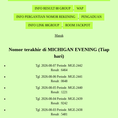
INFO RESULT 88 GROUP
WAP
INFO PERGANTIAN NOMOR REKENING
PENGADUAN
INFO LINK 88GROUP
ROOM JACKPOT
Masuk
Nomor terakhir di MICHIGAN EVENING (Tiap
hari)
Tgl. 2026-08-07 Periode. MGE-2442
Result : 6464
Tgl. 2026-08-06 Periode. MGE-2441
Result : 0648
Tgl. 2026-08-05 Periode. MGE-2440
Result : 1221
Tgl. 2026-08-04 Periode. MGE-2439
Result : 9242
Tgl. 2026-08-03 Periode. MGE-2438
Result : 5481