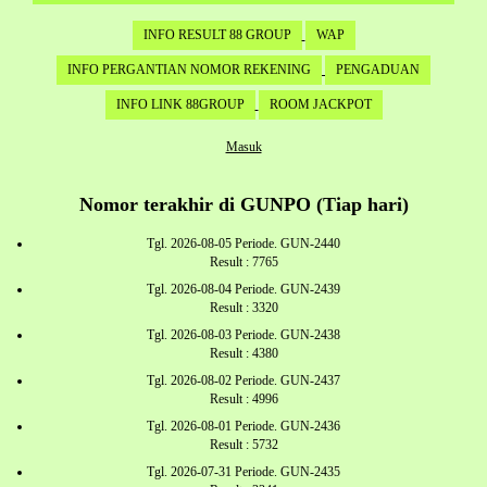
INFO RESULT 88 GROUP
WAP
INFO PERGANTIAN NOMOR REKENING
PENGADUAN
INFO LINK 88GROUP
ROOM JACKPOT
Masuk
Nomor terakhir di GUNPO (Tiap hari)
Tgl. 2026-08-05 Periode. GUN-2440
Result : 7765
Tgl. 2026-08-04 Periode. GUN-2439
Result : 3320
Tgl. 2026-08-03 Periode. GUN-2438
Result : 4380
Tgl. 2026-08-02 Periode. GUN-2437
Result : 4996
Tgl. 2026-08-01 Periode. GUN-2436
Result : 5732
Tgl. 2026-07-31 Periode. GUN-2435