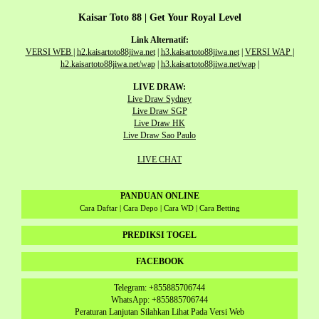
Kaisar Toto 88 | Get Your Royal Level
Link Alternatif:
VERSI WEB
|
h2.kaisartoto88jiwa.net
|
h3.kaisartoto88jiwa.net
|
VERSI WAP
|
h2.kaisartoto88jiwa.net/wap
|
h3.kaisartoto88jiwa.net/wap
|
LIVE DRAW:
Live Draw Sydney
Live Draw SGP
Live Draw HK
Live Draw Sao Paulo
LIVE CHAT
PANDUAN ONLINE
Cara Daftar | Cara Depo | Cara WD | Cara Betting
PREDIKSI TOGEL
FACEBOOK
Telegram: +855885706744
WhatsApp: +855885706744
Peraturan Lanjutan Silahkan Lihat Pada Versi Web